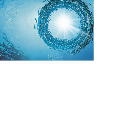
O ano de 2025 marca o ponto de
viragem na história da BARNA e da
ETSA. A união destas empresas
representa um marco empresarial, e a
partilha de valores como ambição e
excelência. Esta complementaridade
abre caminho para uma nova era de
inovação, sustentabilidade e liderança
no setor ambiental e alimentar. Juntas, a
BARNA e a ETSA escrevem agora um