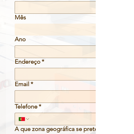
Mês
Ano
Endereço
*
Email
*
Telefone
*
A que zona geográfica se pretende candidat