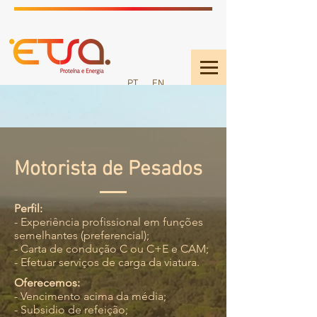
PT
EN
Motorista de Pesados
Perfil:
- Experiência profissional em funções
semelhantes (preferencial);
- Carta de condução C ou C+E e CAM;
- Efetuar serviços de carga da viatura.
Oferecemos:
- Vencimento acima da média;
- Subsidio de refeição;