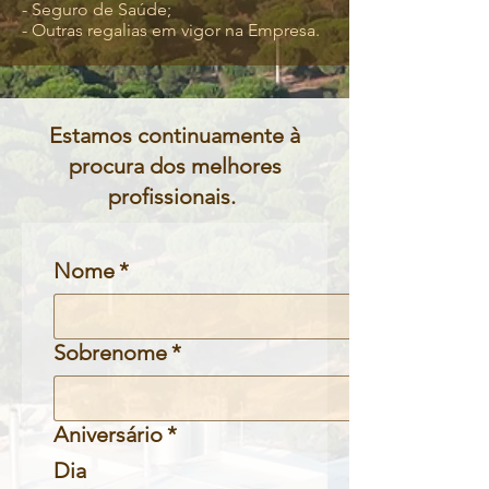
- Seguro de Saúde;
- Outras regalias em vigor na Empresa.
Estamos continuamente à
procura dos melhores
profissionais.
Nome
*
Sobrenome
*
Aniversário
*
Dia