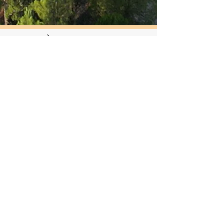
CERTIFICAÇÕES
Consulte
aqui
os certificados e
aqui
toda a
informação de que necessita sobre o ISCC.
MEMBRO DE
European Fat Processors and Renderers Association (EFPRA)