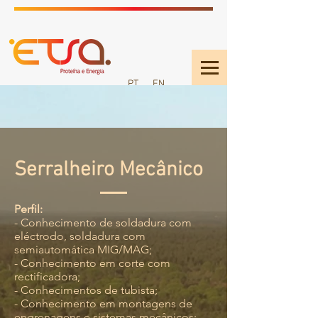
PT
EN
Serralheiro Mecânico
Perfil:
- Conhecimento de soldadura com
eléctrodo, soldadura com
semiautomática MIG/MAG;
- Conhecimento em corte com
rectificadora;
- Conhecimentos de tubista;
- Conhecimento em montagens de
engrenagens e sistemas mecânicos;