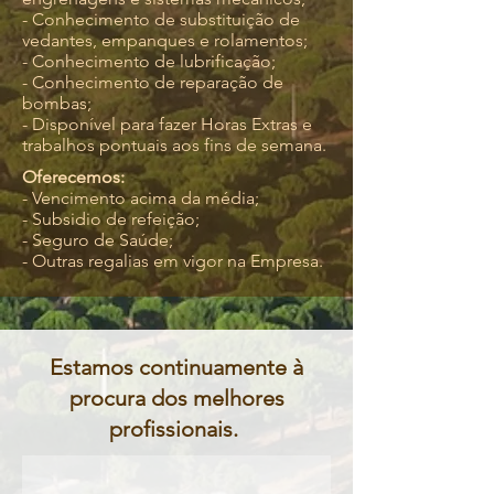
- Conhecimento de substituição de
vedantes, empanques e rolamentos;
- Conhecimento de lubrificação;
- Conhecimento de reparação de
bombas;
- Disponível para fazer Horas Extras e
trabalhos pontuais aos fins de semana.
Oferecemos:
- Vencimento acima da média;
- Subsidio de refeição;
- Seguro de Saúde;
- Outras regalias em vigor na Empresa.
Estamos continuamente à
procura dos melhores
profissionais.