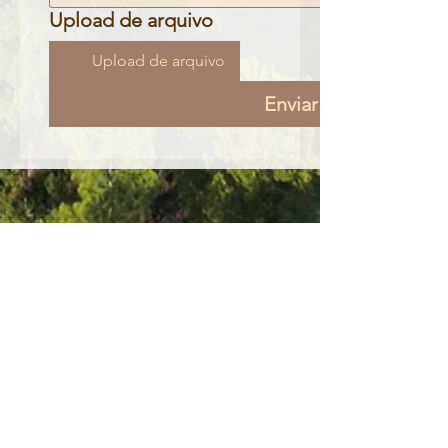
Upload de arquivo
Upload de arquivo
Enviar
CERTIFICAÇÕES
Consulte
aqui
os certificados e
aqui
toda a
informação de que necessita sobre o ISCC.